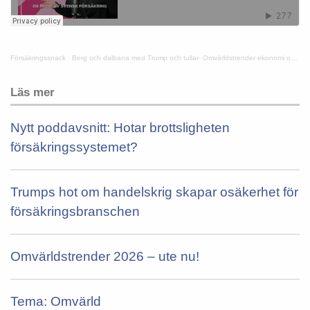
Försäkringssnack
·
Berg och dalbana med Trump och tullar- Omvärldstrender ekonomi och politik
Läs mer
Nytt poddavsnitt: Hotar brottsligheten
försäkringssystemet?
Trumps hot om handelskrig skapar osäkerhet för
försäkringsbranschen
Omvärldstrender 2026 – ute nu!
Tema: Omvärld