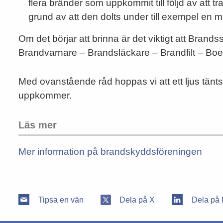
flera bränder som uppkommit till följd av att tra
grund av att den dolts under till exempel en m
Om det börjar att brinna är det viktigt att Bran
Brandvarnare – Brandsläckare – Brandfilt – Boe
Med ovanstående råd hoppas vi att ett ljus tänt
uppkommer.
Läs mer
Mer information på brandskyddsföreningen
Tipsa en vän
Dela på X
Dela på 