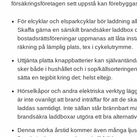
försäkringsföretagen sett uppstå kan förebygga
För elcyklar och elsparkcyklar bör laddning all
Skaffa gärna en särskilt brandsäker laddbox 
bostadsrättsföreningar uppmanas att låta ins
räkning på lämplig plats, tex i cykelutrymme.
Uttjänta platta knappbatterier kan självantän
sker både i hushållet och i sop/källsorteringen.
sätta en tejpbit kring det; helst eltejp.
Hörselkåpor och andra elektriska verktyg lägg
är inte ovanligt att brand inträffar för att de ska
laddas samtidigt. Inte sällan står brännbart mat
brandsäkra laddboxar utgöra ett bra alternativ,
Denna mörka årstid kommer även många ljussl