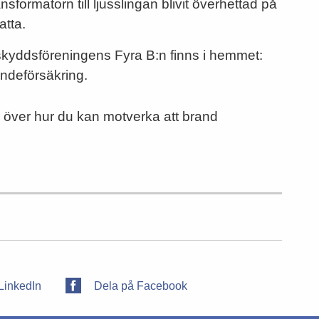
nsformatorn till ljusslingan blivit överhettad på
atta.
dsskyddsföreningens Fyra B:n finns i hemmet:
ndeförsäkring.
s över hur du kan motverka att brand
LinkedIn
Dela på Facebook