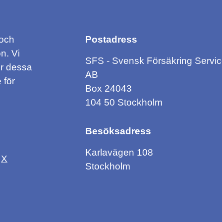
 och
Postadress
n. Vi
SFS - Svensk Försäkring Servi
ör dessa
AB
 för
Box 24043
104 50 Stockholm
Besöksadress
Karlavägen 108
X
Stockholm