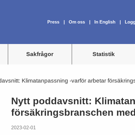
Press
Om oss
In English
Logg
Sakfrågor
Statistik
davsnitt: Klimatanpassning -varför arbetar försäkri
Nytt poddavsnitt: Klimatan
försäkringsbranschen med
2023-02-01