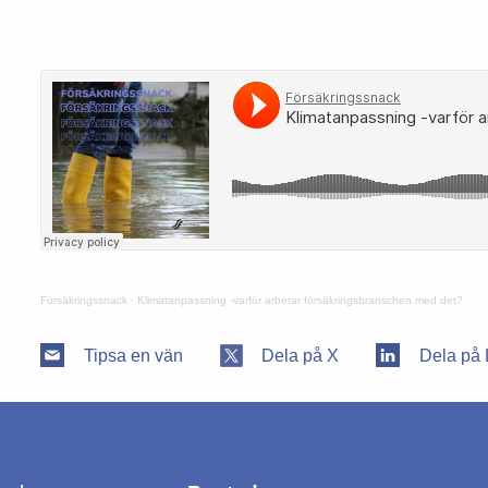
Försäkringssnack
·
Klimatanpassning -varför arbetar försäkringsbranschen med det?
Tipsa en vän
Dela på X
Dela på 