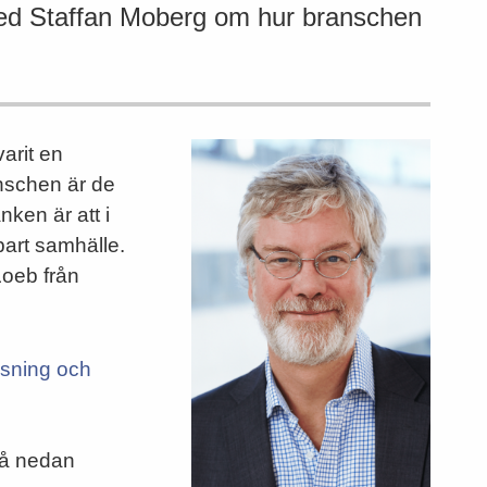
med Staffan Moberg om hur branschen
varit en
anschen är de
nken är att i
lbart samhälle.
Loeb från
ssning och
 på nedan