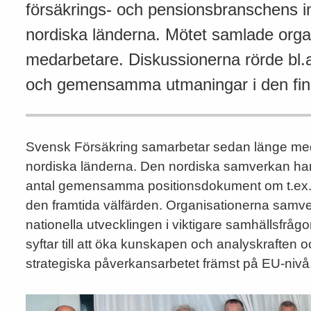
försäkrings- och pensionsbranschens in
nordiska länderna. Mötet samlade orga
medarbetare. Diskussionerna rörde bl.
och gemensamma utmaningar i den finan
Svensk Försäkring samarbetar sedan länge med
nordiska länderna. Den nordiska samverkan har
antal gemensamma positionsdokument om t.ex. dig
den framtida välfärden. Organisationerna sam
nationella utvecklingen i viktigare samhällsfråg
syftar till att öka kunskapen och analyskraft
strategiska påverkansarbetet främst på EU-nivå