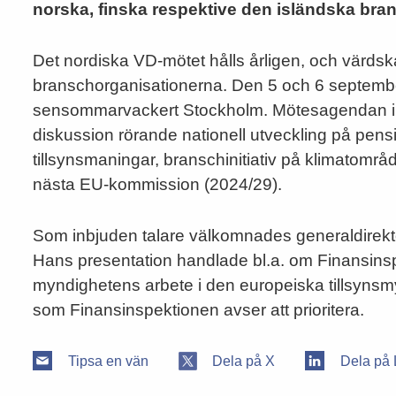
norska, finska respektive den isländska bra
Det nordiska VD-mötet hålls årligen, och värdsk
branschorganisationerna. Den 5 och 6 september
sensommarvackert Stockholm. Mötesagendan inn
diskussion rörande nationell utveckling på pens
tillsynsmaningar, branschinitiativ på klimatområ
nästa EU-kommission (2024/29).
Som inbjuden talare välkomnades generaldirektö
Hans presentation handlade bl.a. om Finansins
myndighetens arbete i den europeiska tillsyns
som Finansinspektionen avser att prioritera.
Tipsa en vän
Dela på X
Dela på 