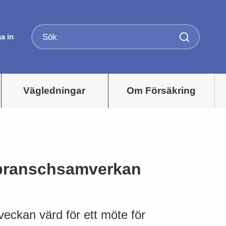
a in
Vägledningar
Om Försäkring
 branschsamverkan
veckan värd för ett möte för