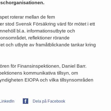
nschorganisationen.
apet roterar mellan de fem
 stod Svensk Försäkring värd för mötet i ett
ehöll bl.a. informationsutbyte och
ionsområdet, reflektioner rörande
det och utbyte av framåtblickande tankar kring
ren för Finansinspektionen, Daniel Barr.
pektionens kommunikativa tillsyn, om
myndigheten EIOPA och vilka tillsynsområden
LinkedIn
Dela på Facebook