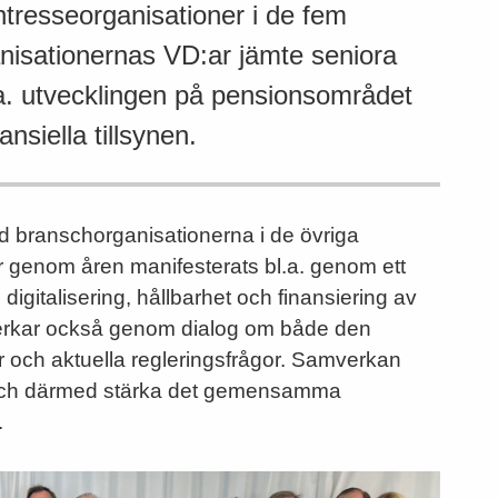
tresseorganisationer i de fem
nisationernas VD:ar jämte seniora
a. utvecklingen på pensionsområdet
siella tillsynen.
 branschorganisationerna i de övriga
 genom åren manifesterats bl.a. genom ett
italisering, hållbarhet och finansiering av
verkar också genom dialog om både den
or och aktuella regleringsfrågor. Samverkan
en och därmed stärka det gemensamma
.