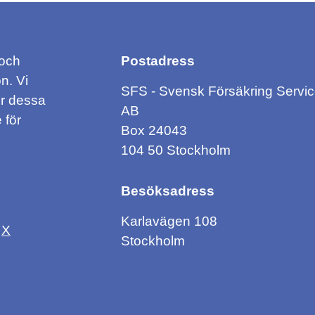
 och
Postadress
n. Vi
SFS - Svensk Försäkring Servi
ör dessa
AB
 för
Box 24043
104 50 Stockholm
Besöksadress
Karlavägen 108
X
Stockholm