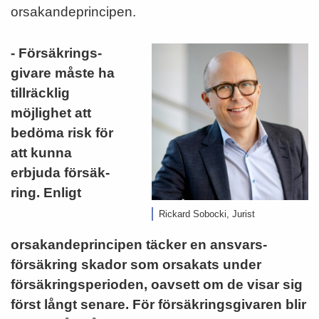
orsakandeprincipen.
- Försäk­rings­
givare måste ha
tillräcklig
möjlighet att
bedöma risk för
att kunna
erbjuda försäk­
ring. Enligt
Rickard Sobocki, Jurist
orsakandeprincipen täcker en ansvars­
försäkring skador som orsakats under
försäkringsperioden, oavsett om de visar sig
först långt senare. För försäkringsgivaren blir