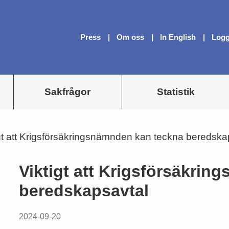
Press
Om oss
In English
Logg
Sakfrågor
Statistik
gt att Krigsförsäkringsnämnden kan teckna beredska
Viktigt att Krigsförsäkri
beredskapsavtal
2024-09-20