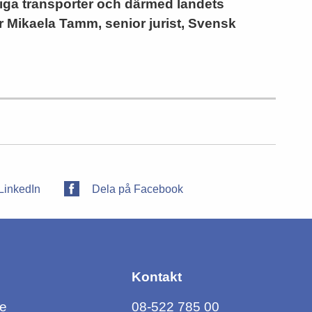
tiga transporter och därmed landets
ger Mikaela Tamm, senior jurist, Svensk
LinkedIn
Dela på Facebook
Kontakt
ce
08-522 785 00