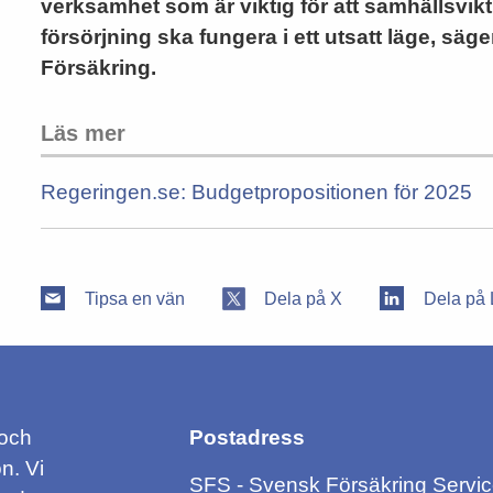
verksamhet som är viktig för att samhällsvik
försörjning ska fungera i ett utsatt läge, sä
Försäkring.
Läs mer
Regeringen.se: Budgetpropositionen för 2025
Tipsa en vän
Dela på X
Dela på 
 och
Postadress
n. Vi
SFS - Svensk Försäkring Servi