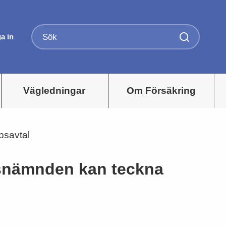
a in
Vägledningar
Om Försäkring
psavtal
ngsnämnden kan teckna