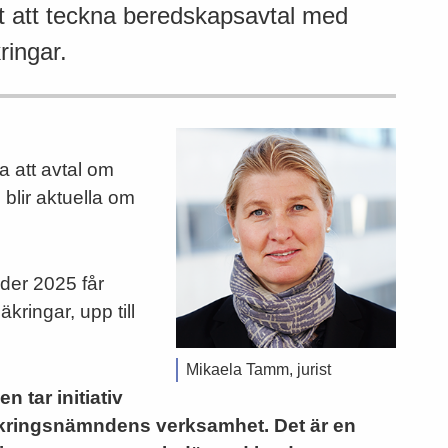
ft att teckna beredskapsavtal med
ringar.
a att avtal om
 blir aktuella om
nder 2025 får
säkringar, upp till
Mikaela Tamm, jurist
n tar initiativ
örsäkringsnämndens verksamhet. Det är en