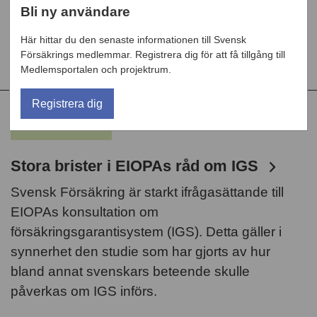
Bli ny användare
det svenska finansieringsarrangemanget.
Svensk Försäkring lyfter i sitt remissvar även
Här hittar du den senaste informationen till Svensk
fram ett antal oklarheter.
Försäkrings medlemmar. Registrera dig för att få tillgång till
Medlemsportalen och projektrum.
Registrera dig
NYHET
Stora brister i EIOPAs råd om IGS
Svensk Försäkring är starkt ifrågasättande till
EIOPAs konsultation om
försäkringsgarantisystem (IGS). Detta gäller i
synnerhet den studie som har gjorts av hur
bland annat svenskars beteende skulle
påverkas om IGS införs.