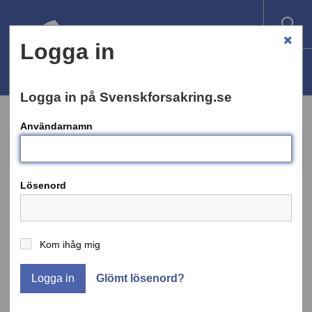
Logga in
Logga in på Svenskforsakring.se
Användarnamn
REMISSVAR
Lösenord
Nej till förslag om nya avgifter för
försäkringsföretagen
Kom ihåg mig
Försäkringsbranschen är kritiska till
Logga in
Glömt lösenord?
Finansdepartementets förslag om att
försäkringsföretag ska betala årliga avgifter till