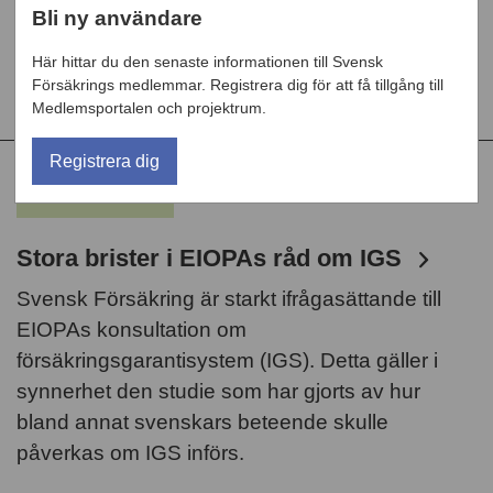
Bli ny användare
det svenska finansieringsarrangemanget.
Svensk Försäkring lyfter i sitt remissvar även
Här hittar du den senaste informationen till Svensk
fram ett antal oklarheter.
Försäkrings medlemmar. Registrera dig för att få tillgång till
Medlemsportalen och projektrum.
Registrera dig
NYHET
Stora brister i EIOPAs råd om IGS
Svensk Försäkring är starkt ifrågasättande till
EIOPAs konsultation om
försäkringsgarantisystem (IGS). Detta gäller i
synnerhet den studie som har gjorts av hur
bland annat svenskars beteende skulle
påverkas om IGS införs.