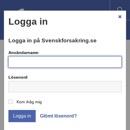
Logga in
Logga in på Svenskforsakring.se
Användarnamn
REMISSVAR
Lösenord
Nej till förslag om nya avgifter för
försäkringsföretagen
Kom ihåg mig
Försäkringsbranschen är kritiska till
Logga in
Glömt lösenord?
Finansdepartementets förslag om att
försäkringsföretag ska betala årliga avgifter till