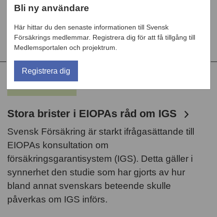
Bli ny användare
det svenska finansieringsarrangemanget.
Svensk Försäkring lyfter i sitt remissvar även
Här hittar du den senaste informationen till Svensk
fram ett antal oklarheter.
Försäkrings medlemmar. Registrera dig för att få tillgång till
Medlemsportalen och projektrum.
Registrera dig
NYHET
Stora brister i EIOPAs råd om IGS
Svensk Försäkring är starkt ifrågasättande till
EIOPAs konsultation om
försäkringsgarantisystem (IGS). Detta gäller i
synnerhet den studie som har gjorts av hur
bland annat svenskars beteende skulle
påverkas om IGS införs.