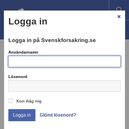
Logga in
Logga in på Svenskforsakring.se
Användarnamn
REMISSVAR
Lösenord
Nej till förslag om nya avgifter för
försäkringsföretagen
Kom ihåg mig
Försäkringsbranschen är kritiska till
Logga in
Glömt lösenord?
Finansdepartementets förslag om att
försäkringsföretag ska betala årliga avgifter till